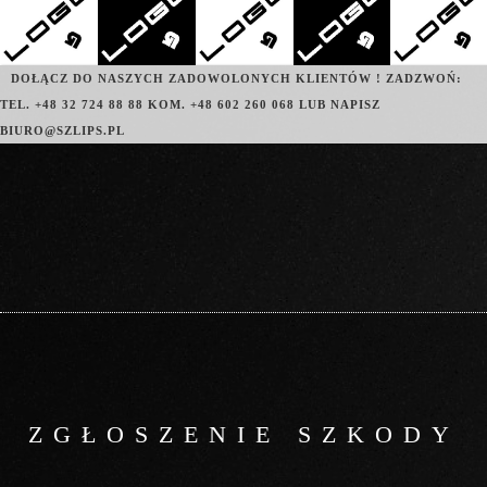
DOŁĄCZ DO NASZYCH ZADOWOLONYCH KLIENTÓW ! ZADZWOŃ:
TEL. +48 32 724 88 88 KOM. +48 602 260 068 LUB NAPISZ
BIURO@SZLIPS.PL
ZGŁOSZENIE SZKODY